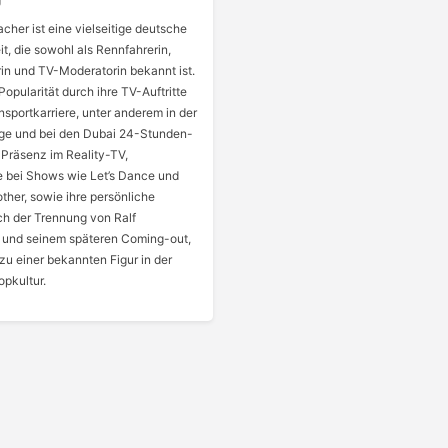
her ist eine vielseitige deutsche
t, die sowohl als Rennfahrerin,
in und TV-Moderatorin bekannt ist.
Popularität durch ihre TV-Auftritte
nsportkarriere, unter anderem in der
ge und bei den Dubai 24-Stunden-
 Präsenz im Reality-TV,
 bei Shows wie Let’s Dance und
ther, sowie ihre persönliche
ch der Trennung von Ralf
und seinem späteren Coming-out,
zu einer bekannten Figur in der
pkultur.