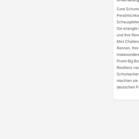
Cora Schumac
Persönlichkei
Schauspieler
Sie erlangte 
und ihre Ren
Mini Challen
Rennen. Ihre
insbesondere
Promi Big Bro
Resilienz na
Schumacher 
machten sie 
deutschen Po