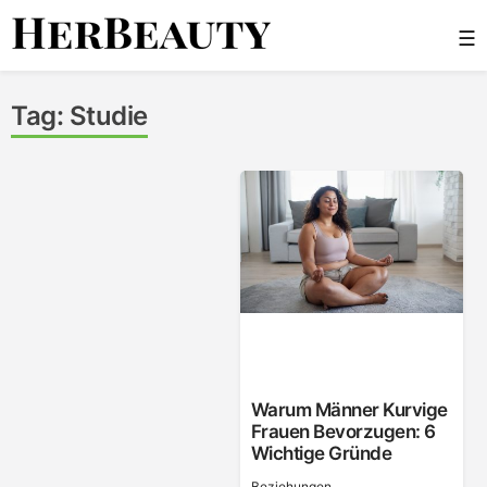
Skip
☰
to
content
Her Beauty
Tag:
Studie
Warum Männer Kurvige
Frauen Bevorzugen: 6
Wichtige Gründe
Beziehungen