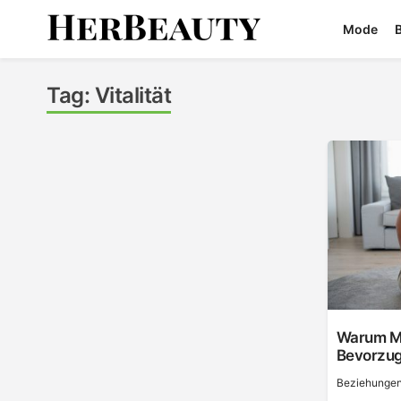
Skip
Mode
to
content
Her Beauty
Tag:
Vitalität
Warum Mä
Bevorzug
Beziehunge