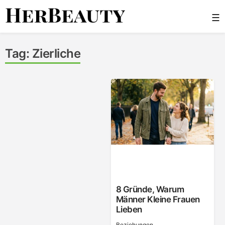
Skip
☰
to
content
Her Beauty
Tag:
Zierliche
8 Gründe, Warum
Männer Kleine Frauen
Lieben
Beziehungen