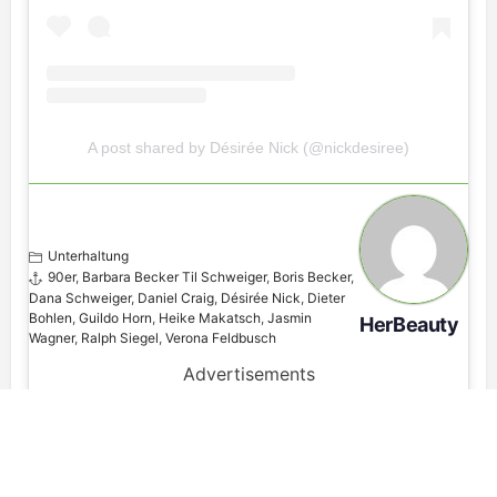
A post shared by Désirée Nick (@nickdesiree)
Unterhaltung
90er
,
Barbara Becker Til Schweiger
,
Boris Becker
,
Dana Schweiger
,
Daniel Craig
,
Désirée Nick
,
Dieter
Bohlen
,
Guildo Horn
,
Heike Makatsch
,
Jasmin
HerBeauty
Wagner
,
Ralph Siegel
,
Verona Feldbusch
Advertisements