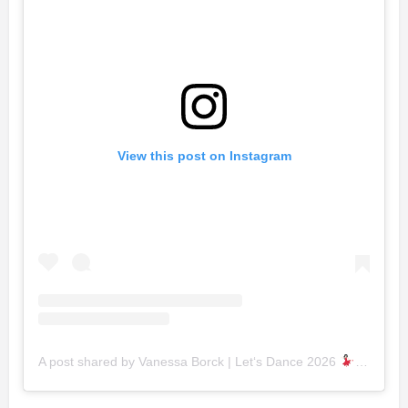
View this post on Instagram
A post shared by Vanessa Borck | Let‘s Dance 2026
(@nessio