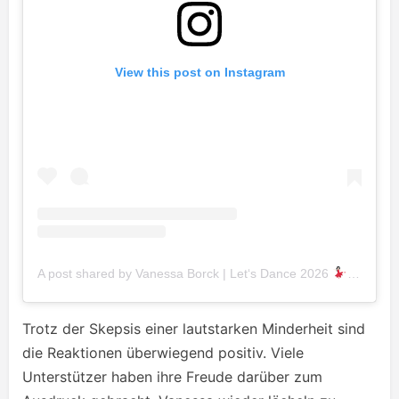
View this post on Instagram
A post shared by Vanessa Borck | Let‘s Dance 2026
(@nessio
Trotz der Skepsis einer lautstarken Minderheit sind
die Reaktionen überwiegend positiv. Viele
Unterstützer haben ihre Freude darüber zum