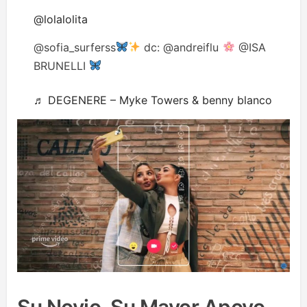
@lolalolita
@sofia_surferss
dc: @andreiflu
@ISA
BRUNELLI
♬ DEGENERE – Myke Towers & benny blanco