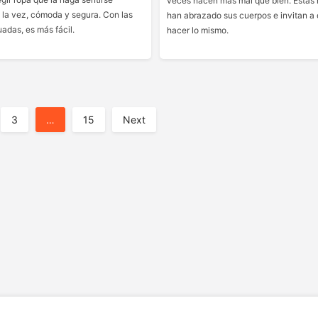
veces hacen más mal que bien. Estas
a la vez, cómoda y segura. Con las
han abrazado sus cuerpos e invitan a 
adas, es más fácil.
hacer lo mismo.
3
…
15
Next