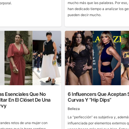
mucho más que las palabras. Por eso,
orporal.
han dedicado tiempo a analizar los ge
pueden decir mucho.
as Esenciales Que No
6 Influencers Que Aceptan 
tar En El Clóset De Una
Curvas Y “hip Dips”
rvy
Belleza
La “perfección” es subjetiva y, ademá
randes retos de una mujer con
influenciada por elementos externos
gir ropa que la haga sentirse