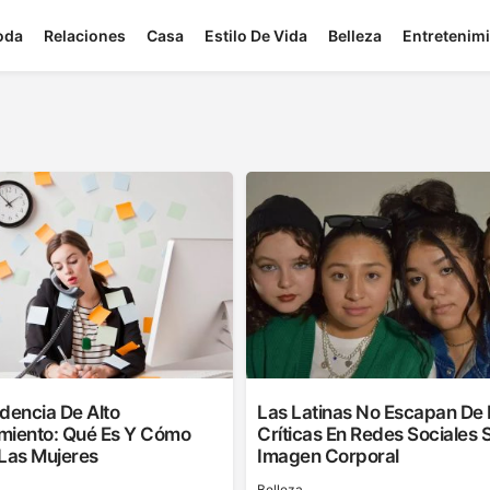
oda
Relaciones
Casa
Estilo De Vida
Belleza
Entretenim
encia De Alto
Las Latinas No Escapan De 
miento: Qué Es Y Cómo
Críticas En Redes Sociales 
 Las Mujeres
Imagen Corporal
Belleza