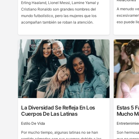
Erling Haaland, Lionel Messi, Lamine Yamal y
A menudo ve
Cristiano Ronaldo son grandes nombres del
excesivament
mundo futbolístico, pero las mujeres que los
eso puede lle
acompañan también se roban la atención.
La Diversidad Se Refleja En Los
Estas 5 
Cuerpos De Las Latinas
Mucho Má
Estilo De Vida
Entretenimie
Por mucho tiempo, algunas latinas no se han
Son hermosas
sentido cómodas con sus cuerpos debido a los
que no repre