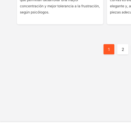
concentración y mejor tolerancia a la frustración,
elegante y, 
según psicólogos.
piezas adecu
Posts
1
2
Pagination