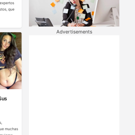
 expertos
stos, que
Advertisements
Sus
s,
 que muchas