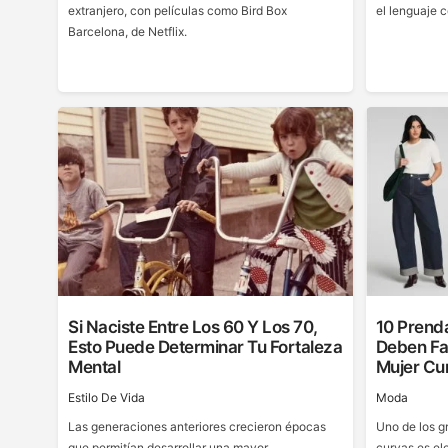
extranjero, con películas como Bird Box
el lenguaje c
Barcelona, de Netflix.
Si Naciste Entre Los 60 Y Los 70,
10 Prend
Esto Puede Determinar Tu Fortaleza
Deben Fal
Mental
Mujer Cu
Estilo De Vida
Moda
Las generaciones anteriores crecieron épocas
Uno de los g
que permitían desarrollar una mayor
curvas es ele