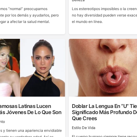
mos “normal” preocuparnos
Los estereotipos imposibles o la cree
e por los demás y ayudarlos, pero
no hay diversidad pueden verse exac
gar a afectar la salud mental.
el mundo en línea.
Famosas Latinas Lucen
Doblar La Lengua En “U” Ti
s Jóvenes De Lo Que Son
Significado Más Profundo D
Que Crees
nto
Estilo De Vida
 y tienen una apariencia envidiable
El cuerpo humano siempre tiene reco
senta su verdadera edad. Así es