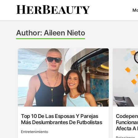
Skip
M
to
content
Her Beauty
Author:
Aileen Nieto
Top 10 De Las Esposas Y Parejas
Codepend
Más Deslumbrantes De Futbolistas
Funciona
Afecta A
Entretenimiento
Relaciones