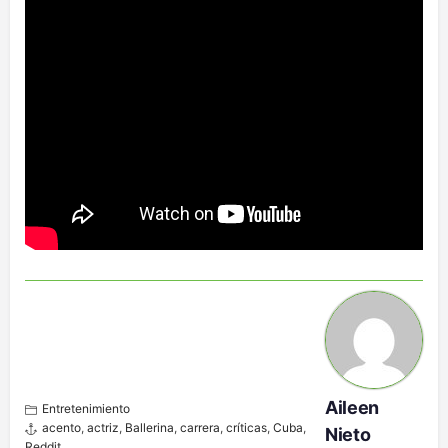
Aileen
Entretenimiento
acento
,
actriz
,
Ballerina
,
carrera
,
críticas
,
Cuba
,
Nieto
Reddit