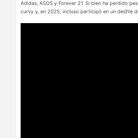
Adidas, ASOS y Forever 21. Si bien ha perdido pe
curvy y, en 2025, incluso participó en un desfile de