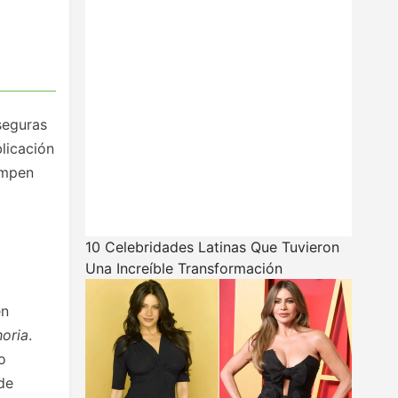
seguras
licación
ompen
10 Celebridades Latinas Que Tuvieron
Una Increíble Transformación
en
oria
.
o
de