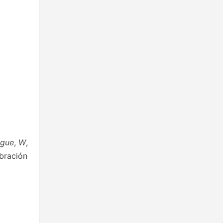
ogue
,
W
,
ebración