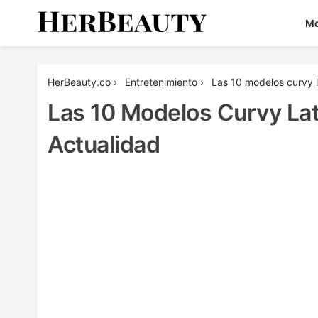
Skip
M
to
content
Her Beauty
HerBeauty.co
›
Entretenimiento
›
Las 10 modelos curvy l
Las 10 Modelos Curvy La
Actualidad