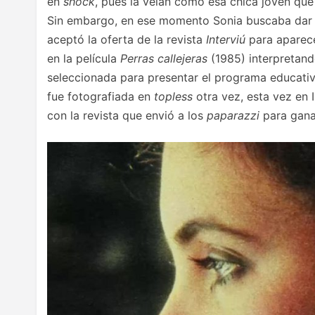
en
shock
, pues la veían como esa chica joven que 
Sin embargo, en ese momento Sonia buscaba dar su
aceptó la oferta de la revista
Interviú
para aparece
en la película
Perras callejeras
(1985) interpretand
seleccionada para presentar el programa educati
fue fotografiada en
topless
otra vez, esta vez en 
con la revista que envió a los
paparazzi
para gana