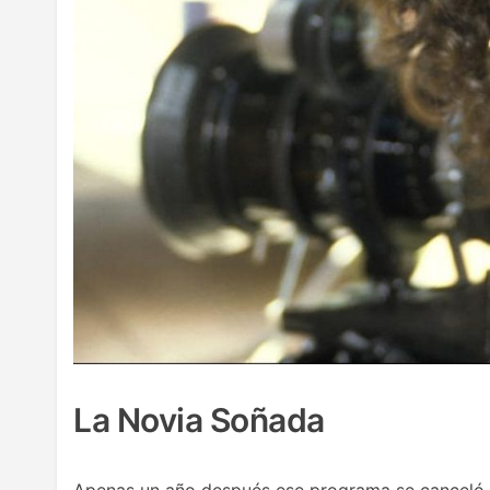
La Novia Soñada
Apenas un año después ese programa se canceló, p