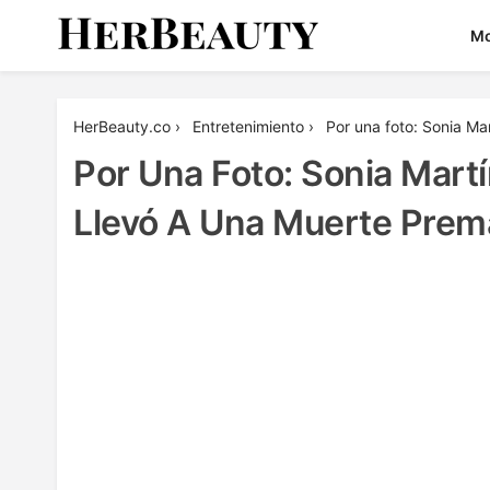
Skip
M
to
content
Her Beauty
HerBeauty.co
›
Entretenimiento
›
Por una foto: Sonia Mar
Por Una Foto: Sonia Mart
Llevó A Una Muerte Prem