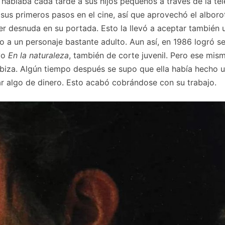
hablaba cada tarde a sus hijos pequeños a través de la tel
s primeros pasos en el cine, así que aprovechó el alboro
r desnuda en su portada. Esto la llevó a aceptar también 
o a un personaje bastante adulto. Aun así, en 1986 logró se
vo
En la naturaleza
, también de corte juvenil. Pero ese mis
Ibiza. Algún tiempo después se supo que ella había hecho u
r algo de dinero. Esto acabó cobrándose con su trabajo.