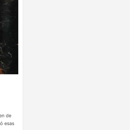
en de
tó esas