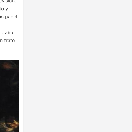
evisión.
to y
un papel
r
mo año
n trato