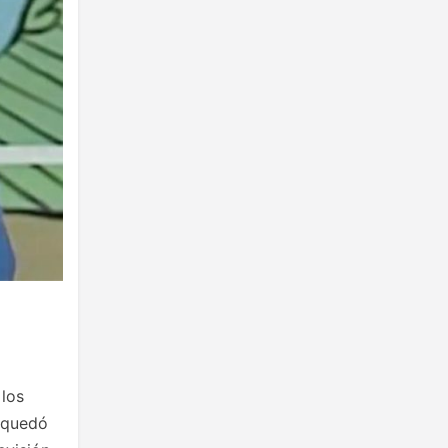
 los
o quedó