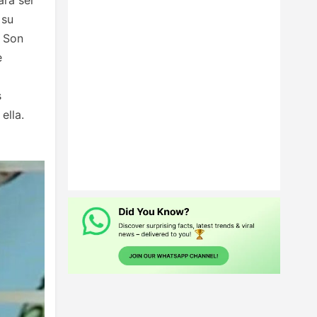
 su
. Son
e
s
ella.