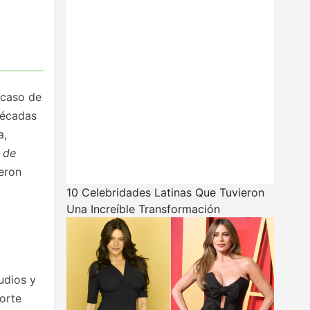
 caso de
décadas
a,
 de
ieron
10 Celebridades Latinas Que Tuvieron
Una Increíble Transformación
udios y
porte