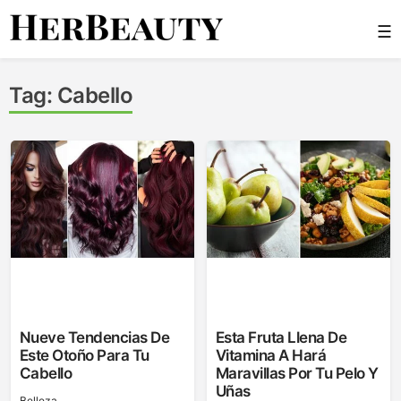
Skip
☰
to
content
Her Beauty
Tag:
Cabello
Nueve Tendencias De
Esta Fruta Llena De
Este Otoño Para Tu
Vitamina A Hará
Cabello
Maravillas Por Tu Pelo Y
Uñas
Belleza