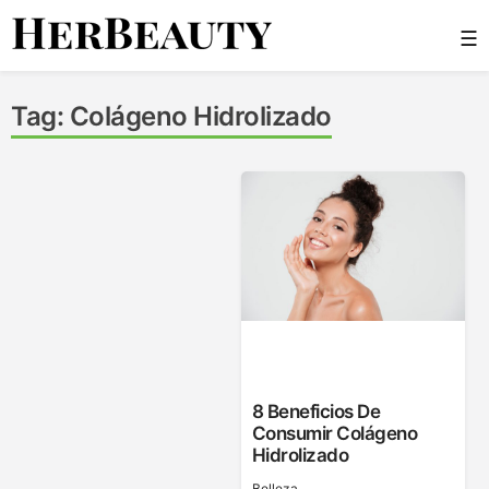
Skip
☰
to
content
Her Beauty
Tag:
Colágeno Hidrolizado
8 Beneficios De
Consumir Colágeno
Hidrolizado
Belleza