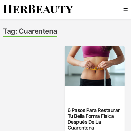
Skip
☰
to
content
Her Beauty
Tag:
Cuarentena
6 Pasos Para Restaurar
Tu Bella Forma Física
Después De La
Cuarentena