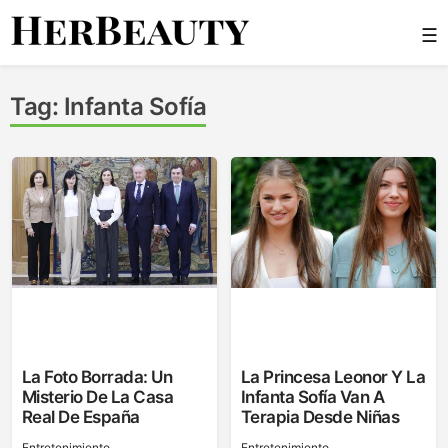
Skip
☰
to
content
Her Beauty
Tag:
Infanta Sofía
La Foto Borrada: Un
La Princesa Leonor Y La
Misterio De La Casa
Infanta Sofía Van A
Real De España
Terapia Desde Niñas
Entretenimiento
Entretenimiento