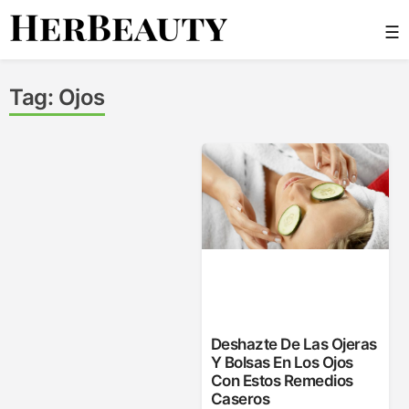
Skip
☰
to
content
Her Beauty
Tag:
Ojos
Deshazte De Las Ojeras
Y Bolsas En Los Ojos
Con Estos Remedios
Caseros