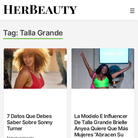
Skip
☰
to
content
Her Beauty
Tag:
Talla Grande
7 Datos Que Debes
La Modelo E Influencer
Saber Sobre Sonny
De Talla Grande Brielle
Turner
Anyea Quiere Que Más
Mujeres “abracen Su
Entretenimiento