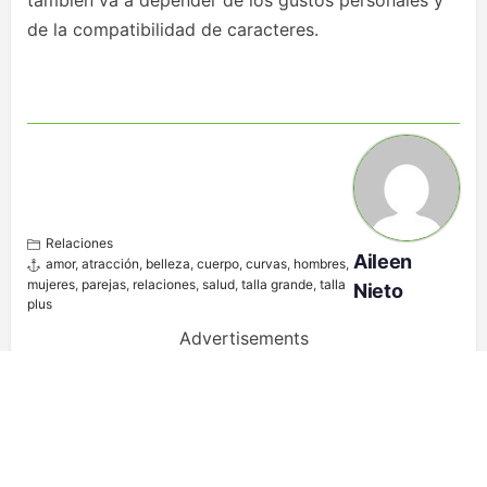
también va a depender de los gustos personales y
de la compatibilidad de caracteres.
Relaciones
Aileen
amor
,
atracción
,
belleza
,
cuerpo
,
curvas
,
hombres
,
mujeres
,
parejas
,
relaciones
,
salud
,
talla grande
,
talla
Nieto
plus
Advertisements