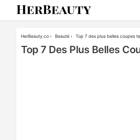
Skip
to
content
Her Beauty
HerBeauty.co
›
Beauté
›
Top 7 des plus belles coupes 
Top 7 Des Plus Belles C