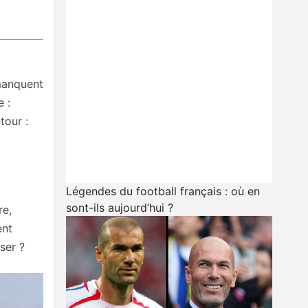
 manquent
 :
tour :
Légendes du football français : où en
sont-ils aujourd’hui ?
re,
ent
ser ?