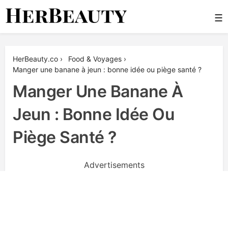
Skip
☰
to
content
Her Beauty
HerBeauty.co
›
Food & Voyages
›
Manger une banane à jeun : bonne idée ou piège santé ?
Manger Une Banane À
Jeun : Bonne Idée Ou
Piège Santé ?
Advertisements