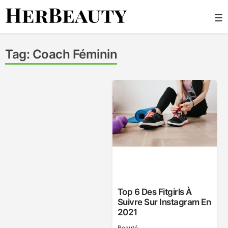
Skip
☰
to
content
Her Beauty
Tag:
Coach Féminin
Top 6 Des Fitgirls À
Suivre Sur Instagram En
2021
Beauté