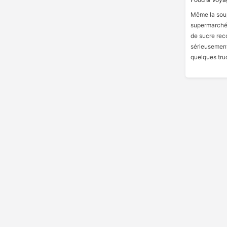
Même la sou
supermarché 
de sucre re
sérieusement 
quelques tru