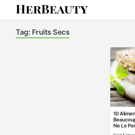
Skip
to
content
Her Beauty
Tag:
Fruits Secs
10 Alimen
Beaucoup
Ne Le Pe
Food & Voya