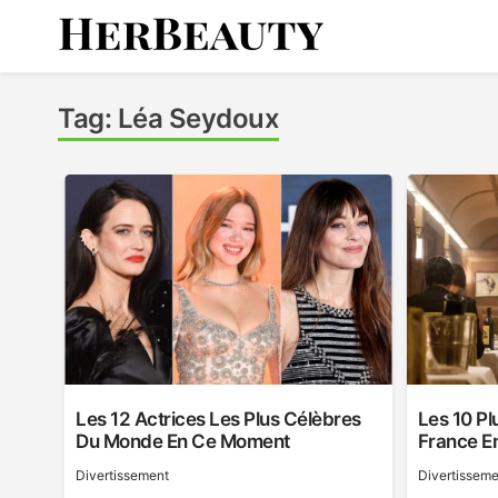
Skip
to
content
Her Beauty
Tag:
Léa Seydoux
Les 12 Actrices Les Plus Célèbres
Les 10 P
Du Monde En Ce Moment
France E
Divertissement
Divertisseme