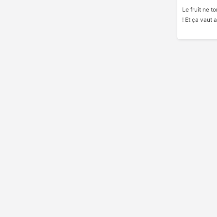
Le fruit ne t
! Et ça vaut 