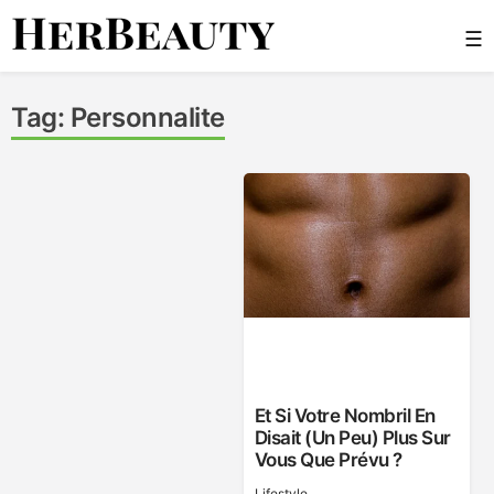
Skip
☰
to
content
Her Beauty
Tag:
Personnalite
Et Si Votre Nombril En
Disait (un Peu) Plus Sur
Vous Que Prévu ?
Lifestyle