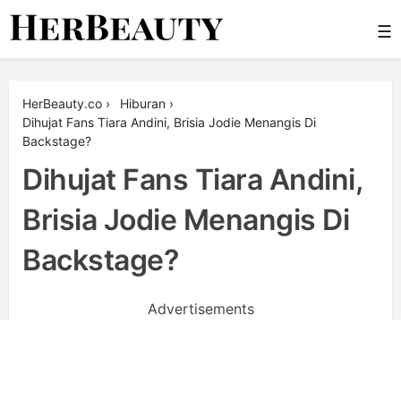
Skip
☰
to
content
Her Beauty
HerBeauty.co
›
Hiburan
›
Dihujat Fans Tiara Andini, Brisia Jodie Menangis Di
Backstage?
Dihujat Fans Tiara Andini,
Brisia Jodie Menangis Di
Backstage?
Advertisements