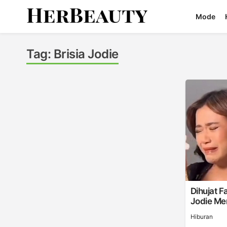
Skip
Mode
to
content
Her Beauty
Tag:
Brisia Jodie
Dihujat Fa
Jodie Me
Hiburan