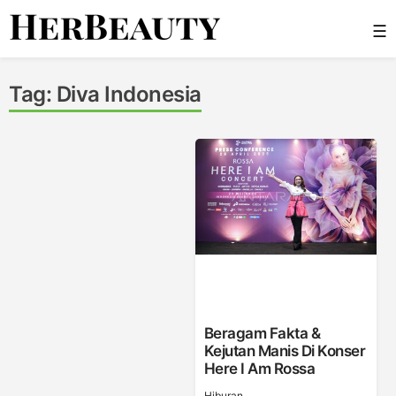
Skip
☰
to
content
Her Beauty
Tag:
Diva Indonesia
Beragam Fakta &
Kejutan Manis Di Konser
Here I Am Rossa
Hiburan