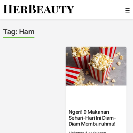
Skip
☰
to
content
Her Beauty
Tag:
Ham
Ngeri! 9 Makanan
Sehari-Hari Ini Diam-
Diam Membunuhmu!
Makanan & perjalanan