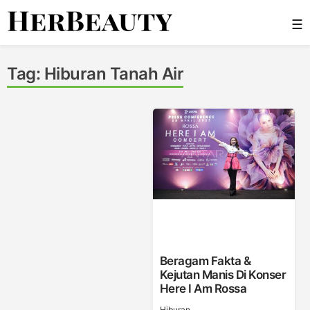
Skip
☰
to
content
Her Beauty
Tag:
Hiburan Tanah Air
Beragam Fakta &
Kejutan Manis Di Konser
Here I Am Rossa
Hiburan