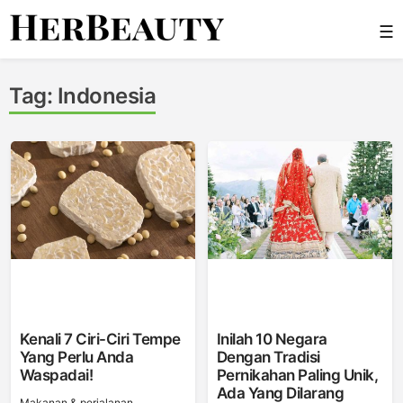
Skip
☰
to
content
Her Beauty
Tag:
Indonesia
Kenali 7 Ciri-Ciri Tempe
Inilah 10 Negara
Yang Perlu Anda
Dengan Tradisi
Waspadai!
Pernikahan Paling Unik,
Ada Yang Dilarang
Makanan & perjalanan