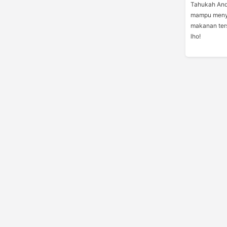
Tahukah And
mampu meny
makanan ters
lho!