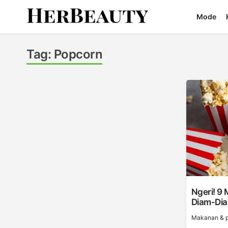
Skip
Mode
to
content
Her Beauty
Tag:
Popcorn
Ngeri! 9 
Diam-Di
Makanan & p