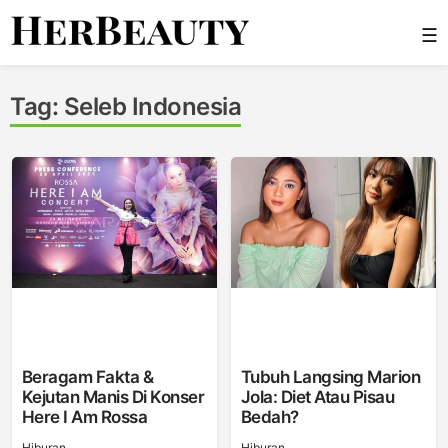
Skip
☰
to
content
Her Beauty
Tag:
Seleb Indonesia
Beragam Fakta &
Tubuh Langsing Marion
Kejutan Manis Di Konser
Jola: Diet Atau Pisau
Here I Am Rossa
Bedah?
Hiburan
Hiburan