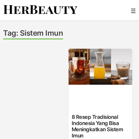
Skip
☰
to
content
Her Beauty
Tag:
Sistem Imun
8 Resep Tradisional
Indonesia Yang Bisa
Meningkatkan Sistem
Imun