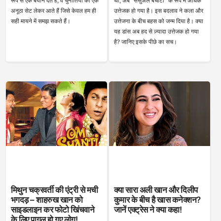
रूप से एक बयान देते हैं, वे चुनौतियों का एक
था, अब “सेंसुअल बचाटा” के रूप में अधिक
अनूठा सेट लेकर आते हैं जिसे केवल हम ही
उत्तेजक हो गया है। इस बदलाव ने कला और
सही मायने में समझ सकते हैं।
उत्तेजना के बीच बहस को जन्म दिया है। क्या
यह डांस अब हद से ज़्यादा उत्तेजक हो गया
है? जानिए इसके पीछे का सच।
मिथुन चक्रवर्ती की एंट्री से मची
क्या सारा अली खान और दिलीप
भगदड़ – शाहरुख खान को
कुमार के बीच है खास कनेक्शन?
साइडलाइन कर फोटो खिंचवाने
जानें एक्ट्रेस ने क्या कहा!
के लिए पागल हो गए लोग!