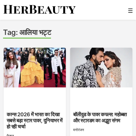
Skip
☰
to
content
Her Beauty
Tag:
आलिया भट्ट
कान्स 2026 में भारत का दिखा
बॉलीवुड के पावर कपल्स: महोब्बत
सबसे बड़ा स्टार पावर, दुनियाभर में
और स्टारडम का अद्भुत संगम
हो रही चर्चा
मनोरंजन
फैशन