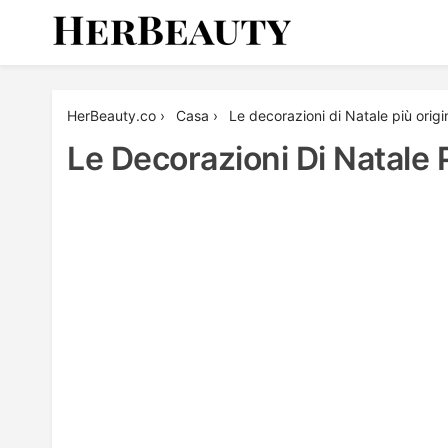
Skip
to
content
Her Beauty
HerBeauty.co
›
Casa
›
Le decorazioni di Natale più origi
Le Decorazioni Di Natale 