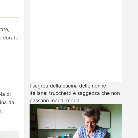
rate,
e dorate
I segreti della cucina delle nonne
italiane: trucchetti e saggezza che non
ia di
passano mai di moda
lina da
e: