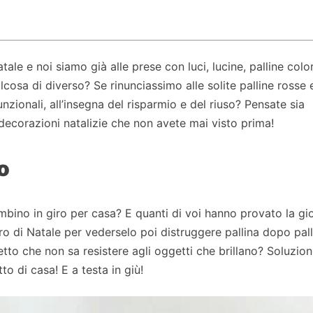
ale e noi siamo già alle prese con luci, lucine, palline colo
cosa di diverso? Se rinunciassimo alle solite palline rosse 
nzionali, all’insegna del risparmio e del riuso? Pensate sia
 decorazioni natalizie che non avete mai visto prima!
o
bino in giro per casa? E quanti di voi hanno provato la gio
ro di Natale per vederselo poi distruggere pallina dopo pal
to che non sa resistere agli oggetti che brillano? Soluzion
tto di casa! E a testa in giù!