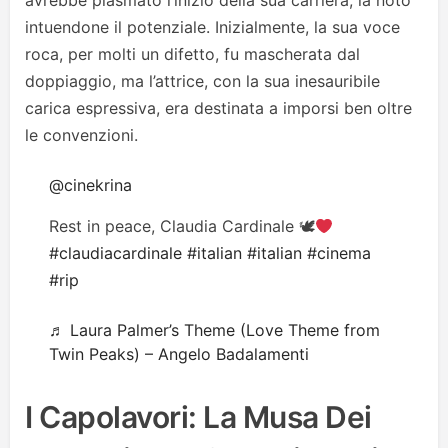
avrebbe plasmato l’inizio della sua carriera, la notò
intuendone il potenziale. Inizialmente, la sua voce
roca, per molti un difetto, fu mascherata dal
doppiaggio, ma l’attrice, con la sua inesauribile
carica espressiva, era destinata a imporsi ben oltre
le convenzioni.
@cinekrina
Rest in peace, Claudia Cardinale 🕊
#claudiacardinale
#italian
#italian
#cinema
#rip
♬ Laura Palmer’s Theme (Love Theme from
Twin Peaks) – Angelo Badalamenti
I Capolavori: La Musa Dei