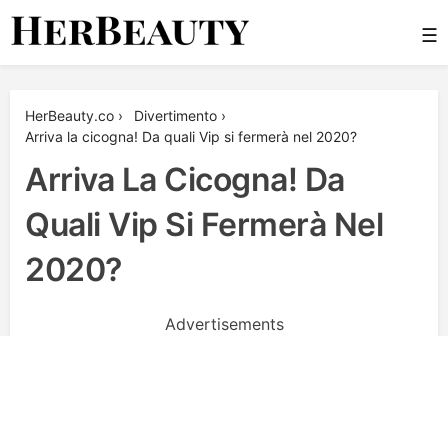
Skip
☰
to
content
Her Beauty
HerBeauty.co
›
Divertimento
›
Arriva la cicogna! Da quali Vip si fermerà nel 2020?
Arriva La Cicogna! Da
Quali Vip Si Fermerà Nel
2020?
Advertisements