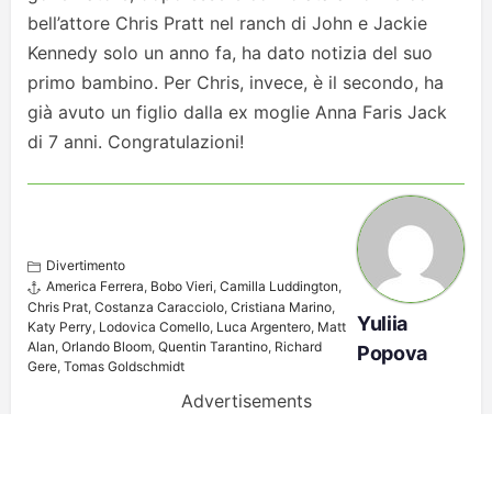
bell’attore Chris Pratt nel ranch di John e Jackie
Kennedy solo un anno fa, ha dato notizia del suo
primo bambino. Per Chris, invece, è il secondo, ha
già avuto un figlio dalla ex moglie Anna Faris Jack
di 7 anni. Congratulazioni!
Divertimento
America Ferrera
,
Bobo Vieri
,
Camilla Luddington
,
Chris Prat
,
Costanza Caracciolo
,
Cristiana Marino
,
Yuliia
Katy Perry
,
Lodovica Comello
,
Luca Argentero
,
Matt
Alan
,
Orlando Bloom
,
Quentin Tarantino
,
Richard
Popova
Gere
,
Tomas Goldschmidt
Advertisements