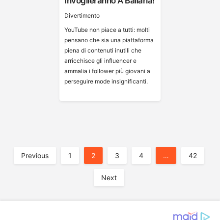
Invoglieranno A Ballarla!
Divertimento
YouTube non piace a tutti: molti
pensano che sia una piattaforma
piena di contenuti inutili che
arricchisce gli influencer e
ammalia i follower più giovani a
perseguire mode insignificanti.
A
Previous
1
2
3
4
…
42
Next