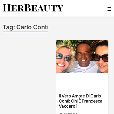
Skip
☰
to
content
Her Beauty
Tag:
Carlo Conti
Il Vero Amore Di Carlo
Conti: Chi È Francesca
Vaccaro?
Divertimento