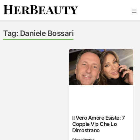
Skip
☰
to
content
Her Beauty
Tag:
Daniele Bossari
Il Vero Amore Esiste: 7
Coppie Vip Che Lo
Dimostrano
Divertimento