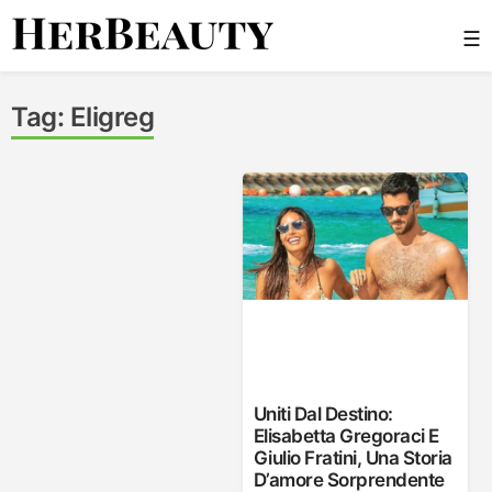
Skip
☰
to
content
Her Beauty
Tag:
Eligreg
Uniti Dal Destino:
Elisabetta Gregoraci E
Giulio Fratini, Una Storia
D’amore Sorprendente