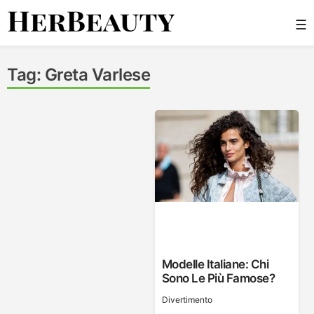
Skip
☰
to
content
Her Beauty
Tag:
Greta Varlese
Modelle Italiane: Chi
Sono Le Più Famose?
Divertimento