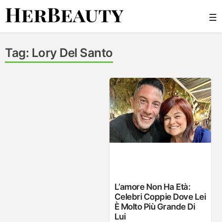
Skip
☰
to
content
Her Beauty
Tag:
Lory Del Santo
L’amore Non Ha Età:
Celebri Coppie Dove Lei
È Molto Più Grande Di
Lui