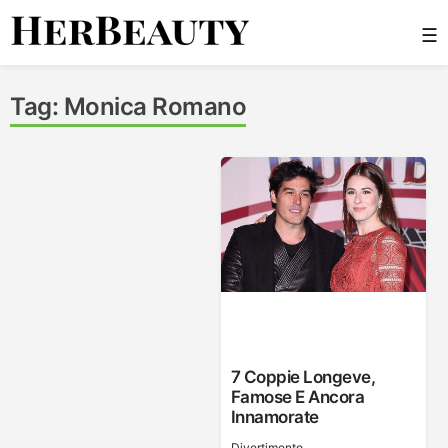
Skip
☰
to
content
Her Beauty
Tag:
Monica Romano
7 Coppie Longeve,
Famose E Ancora
Innamorate
Divertimento