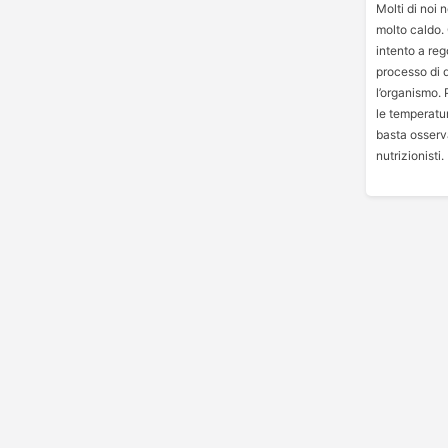
Molti di noi
molto caldo. 
intento a reg
processo di d
l’organismo.
le temperatur
basta osserva
nutrizionisti.