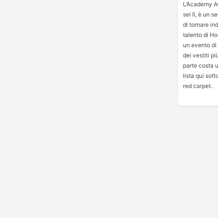
L’Academy Aw
sei lì, è un 
di tornare ind
talento di Ho
un evento di
dei vestiti pi
parte costa un
lista qui sott
red carpet.