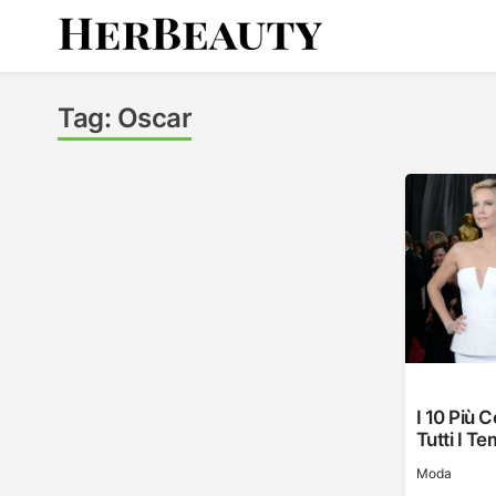
Skip
to
content
Her Beauty
Tag:
Oscar
I 10 Più C
Tutti I Te
Moda