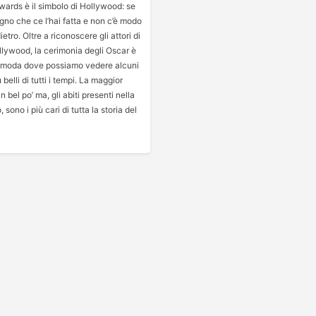
ards è il simbolo di Hollywood: se
segno che ce l’hai fatta e non c’è modo
ietro. Oltre a riconoscere gli attori di
llywood, la cerimonia degli Oscar è
 moda dove possiamo vedere alcuni
ù belli di tutti i tempi. La maggior
 bel po’ ma, gli abiti presenti nella
o, sono i più cari di tutta la storia del