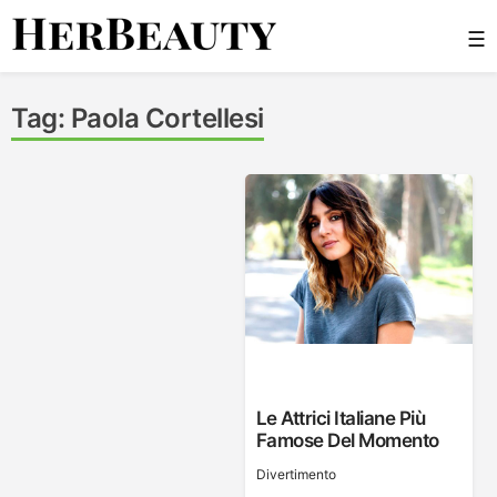
Skip
☰
to
content
Her Beauty
Tag:
Paola Cortellesi
Le Attrici Italiane Più
Famose Del Momento
Divertimento