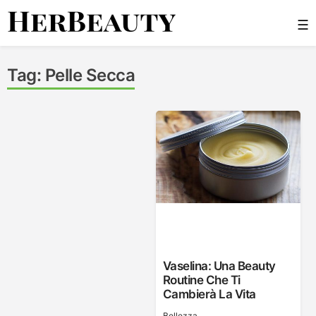
Skip
☰
to
content
Her Beauty
Tag:
Pelle Secca
Vaselina: Una Beauty
Routine Che Ti
Cambierà La Vita
Bellezza