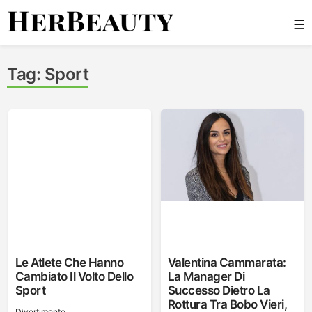
Skip
☰
to
content
Her Beauty
Tag:
Sport
Le Atlete Che Hanno
Valentina Cammarata:
Cambiato Il Volto Dello
La Manager Di
Sport
Successo Dietro La
Rottura Tra Bobo Vieri,
Divertimento